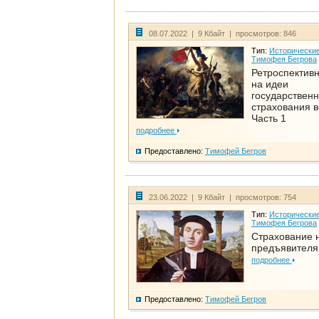
08.07.2022 | 9 Кбайт | просмотров: 846
Тип:
Исторические
Тимофея Бегрова
Ретроспективн
на идеи
государственн
страхования 
Часть 1
подробнее
Предоставлено:
Тимофей Бегров
23.06.2022 | 9 Кбайт | просмотров: 754
Тип:
Исторические
Тимофея Бегрова
Страхование 
предъявителя
подробнее
Предоставлено:
Тимофей Бегров