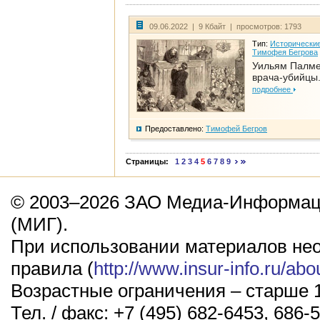
09.06.2022 | 9 Кбайт | просмотров: 1793
Тип:
Исторические
Тимофея Бегрова
Уильям Палме
врача-убийцы.
подробнее
Предоставлено:
Тимофей Бегров
Страницы:
1
2
3
4
5
6
7
8
9
© 2003–2026 ЗАО Медиа-Информаци
(МИГ).
При использовании материалов не
правила (
http://www.insur-info.ru/abo
Возрастные ограничения – старше 1
Тел. / факс: +7 (495) 682-6453, 686-5