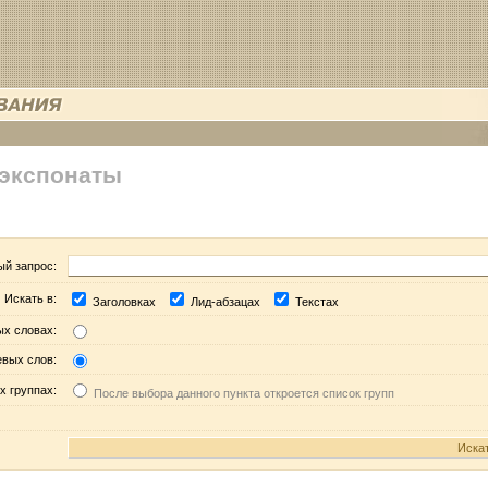
 экспонаты
ый запрос:
Искать в:
Заголовках
Лид-абзацах
Текстах
ых словах:
евых слов:
х группах:
После выбора данного пункта откроется список групп