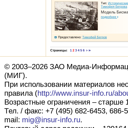
Тип:
Исторические
Тимофея Бегрова
Модель Бисм
подробнее
Предоставлено:
Тимофей Бегров
Страницы:
1
2
3
4
5
6
© 2003–2026 ЗАО Медиа-Информаци
(МИГ).
При использовании материалов не
правила (
http://www.insur-info.ru/abo
Возрастные ограничения – старше 1
Тел. / факс: +7 (495) 682-6453, 686-5
mail:
mig@insur-info.ru
.