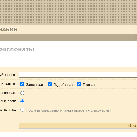
 экспонаты
ый запрос:
Искать в:
Заголовках
Лид-абзацах
Текстах
ых словах:
евых слов:
х группах:
После выбора данного пункта откроется список групп