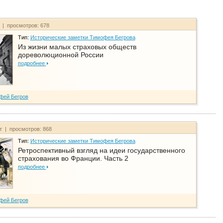
т | просмотров: 678
Тип:
Исторические заметки Тимофея Бегрова
Из жизни малых страховых обществ
дореволюционной России
подробнее
фей Бегров
йт | просмотров: 868
Тип:
Исторические заметки Тимофея Бегрова
Ретроспективный взгляд на идеи государственного
страхования во Франции. Часть 2
подробнее
фей Бегров