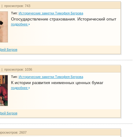
т | просмотров: 743
Тип:
Исторические заметки Тимофея Бегрова
Огосударствление страхования. Исторический опыт
подробнее
фей Бегров
т | просмотров: 1036
Тип:
Исторические заметки Тимофея Бегрова
К истории развития неименных ценных бумаг
подробнее
фей Бегров
просмотров: 2607