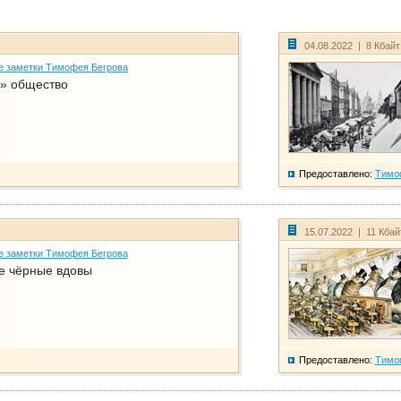
04.08.2022 | 8 Кбай
е заметки Тимофея Бегрова
» общество
Предоставлено:
Тимо
15.07.2022 | 11 Кба
е заметки Тимофея Бегрова
е чёрные вдовы
Предоставлено:
Тимо