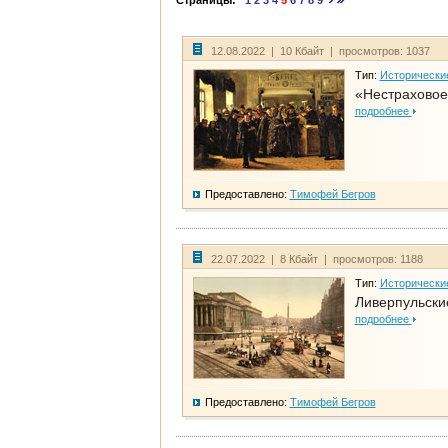
Страницы:
1
2
3
4
5
6
7
8
9
12.08.2022 | 10 Кбайт | просмотров: 1037
Тип:
Исторически
«Нестраховое
подробнее
Предоставлено:
Тимофей Бегров
22.07.2022 | 8 Кбайт | просмотров: 1188
Тип:
Исторически
Ливерпульски
подробнее
Предоставлено:
Тимофей Бегров