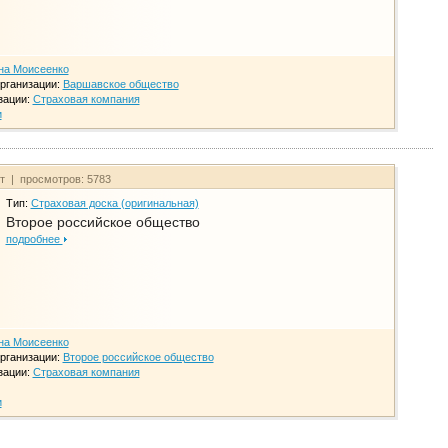
на Моисеенко
рганизации:
Варшавское общество
зации:
Страховая компания
и
йт | просмотров: 5783
Тип:
Страховая доска (оригинальная)
Второе российское общество
подробнее
на Моисеенко
рганизации:
Второе российское общество
зации:
Страховая компания
и