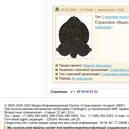
20.05.2008 | 51 Кбайт | просмотров: 2428
Тип:
Страховая доска 
Страховое общест
подробнее
Предоставлено:
Марина Моисеенко
Название страховой организации:
Страховое о
Тип страховой организации:
Страховая компан
Период:
До революции
Страницы:
58
59
60
61
62
© 2003–2026 ЗАО Медиа-Информационная Группа «Страхование сегодня» (МИГ).
При использовании материалов необходимо соблюдать установленные МИГ правил
Возрастные ограничения – старше 12 лет (12+).
Тел. / факс: +7 (495) 682-6453, 686-5338, 686-5605. Тел.: +7 (495) 682-6453. E-mail:
mi
Почтовый адрес редакции – 129164, Москва, а/я 25
Свидетельство о регистрации средства массовой информации: Эл № ФС 77-26586 от
Мы используем файлы cookie для предоставления функций социальных 