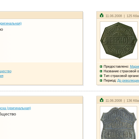
11.06.2008 | 125 Кб
оригинальная)
во
Предоставлено:
Мари
бщество
Название страховой о
ия
Тип страховой органи
Период:
До революци
11.06.2008 | 136 Кб
ска (оригинальная)
бщество