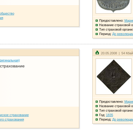
общество
ия
Предоставлено:
Мари
Название страховой о
Тип страховой органи
Период:
До революци
20.05.2008 | 54 Кба
ригинальная)
 страхование
Предоставлено:
Мари
Название страховой о
Тип страховой органи
мское страхование
Год:
1835
го страхования
Период:
До революци