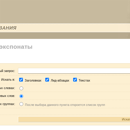
 экспонаты
ый запрос:
Искать в:
Заголовках
Лид-абзацах
Текстах
ых словах:
евых слов:
х группах:
После выбора данного пункта откроется список групп