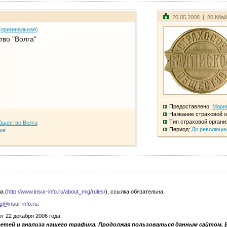
20.05.2008 | 80 Кба
(оригинальная)
во "Волга"
Предоставлено:
Мари
Название страховой о
Тип страховой органи
бщество Волга
Период:
До революци
ия
а (
http://www.insur-info.ru/about_mig/rules/
), ссылка обязательна.
g@insur-info.ru
.
 22 декабря 2006 года.
сетей и анализа нашего трафика. Продолжая пользоваться данным сайтом, 