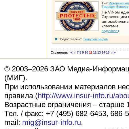
Тип:
Исторические
Тимофея Бегрова
Не VINом еди
Страховщики 
автомобильн
кражами
подробнее
Предоставлено:
Тимофей Бегров
Страницы:
7
8
9
10
11
12
13
14
15
© 2003–2026 ЗАО Медиа-Информаци
(МИГ).
При использовании материалов не
правила (
http://www.insur-info.ru/abo
Возрастные ограничения – старше 1
Тел. / факс: +7 (495) 682-6453, 686-5
mail:
mig@insur-info.ru
.