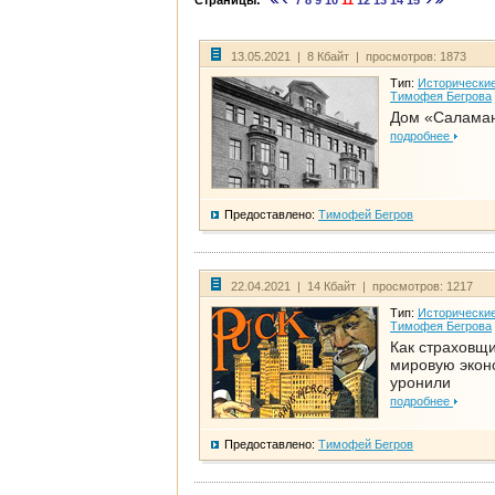
Страницы:
7
8
9
10
11
12
13
14
15
13.05.2021 | 8 Кбайт | просмотров: 1873
Тип:
Исторические
Тимофея Бегрова
Дом «Салама
подробнее
Предоставлено:
Тимофей Бегров
22.04.2021 | 14 Кбайт | просмотров: 1217
Тип:
Исторические
Тимофея Бегрова
Как страховщ
мировую экон
уронили
подробнее
Предоставлено:
Тимофей Бегров