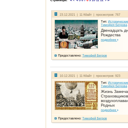
Страницы:
4
5
6
7
8
9
10
11
12
23.12.2021 | 11 Кбайт | просмотров: 767
Тип:
Исторические
Тимофея Бегрова
Двенадцать д
Рождества
подробнее
Предоставлено:
Тимофей Бегров
10.12.2021 | 11 Кбайт | просмотров: 923
Тип:
Исторические
Тимофея Бегрова
Жизнь Замеча
Страховщиков
воздухоплаван
Родных
подробнее
Предоставлено:
Тимофей Бегров