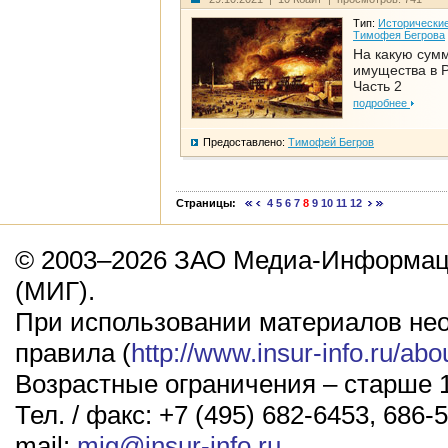
Тип:
Исторические
Тимофея Бегрова
На какую сум
имущества в Р
Часть 2
подробнее
Предоставлено:
Тимофей Бегров
Страницы:
4
5
6
7
8
9
10
11
12
© 2003–2026 ЗАО Медиа-Информаци
(МИГ).
При использовании материалов не
правила (
http://www.insur-info.ru/abo
Возрастные ограничения – старше 1
Тел. / факс: +7 (495) 682-6453, 686-5
mail:
mig@insur-info.ru
.