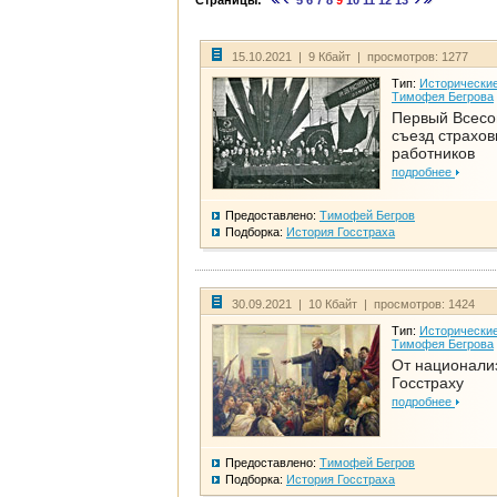
Страницы:
5
6
7
8
9
10
11
12
13
15.10.2021 | 9 Кбайт | просмотров: 1277
Тип:
Исторические
Тимофея Бегрова
Первый Всес
съезд страхо
работников
подробнее
Предоставлено:
Тимофей Бегров
Подборка:
История Госстраха
30.09.2021 | 10 Кбайт | просмотров: 1424
Тип:
Исторические
Тимофея Бегрова
От национали
Госстраху
подробнее
Предоставлено:
Тимофей Бегров
Подборка:
История Госстраха