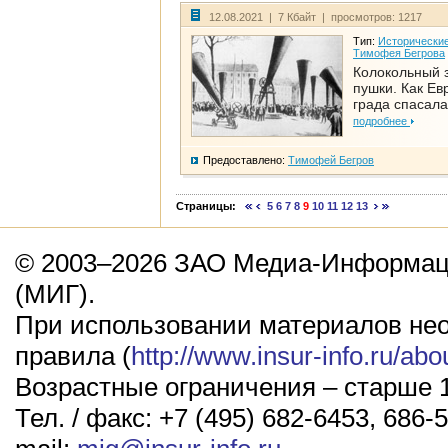
12.08.2021 | 7 Кбайт | просмотров: 1217
Тип:
Исторические
Тимофея Бегрова
Колокольный 
пушки. Как Ев
града спасала
подробнее
Предоставлено:
Тимофей Бегров
Страницы:
5
6
7
8
9
10
11
12
13
© 2003–2026 ЗАО Медиа-Информаци
(МИГ).
При использовании материалов не
правила (
http://www.insur-info.ru/abo
Возрастные ограничения – старше 1
Тел. / факс: +7 (495) 682-6453, 686-5