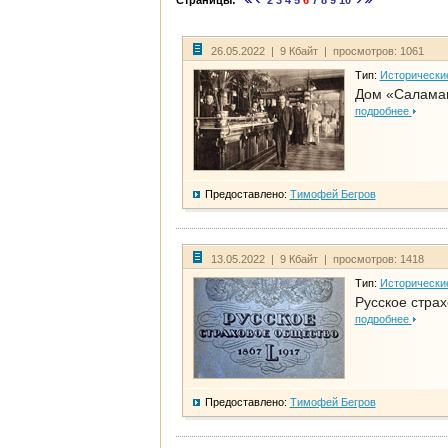
Страницы:
2
3
4
5
6
7
8
9
10
26.05.2022 | 9 Кбайт | просмотров: 1061
Тип:
Исторически
Дом «Саламан
подробнее
Предоставлено:
Тимофей Бегров
13.05.2022 | 9 Кбайт | просмотров: 1418
Тип:
Исторически
Русское стра
подробнее
Предоставлено:
Тимофей Бегров