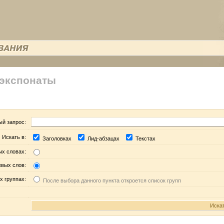
 экспонаты
ый запрос:
Искать в:
Заголовках
Лид-абзацах
Текстах
ых словах:
евых слов:
х группах:
После выбора данного пункта откроется список групп