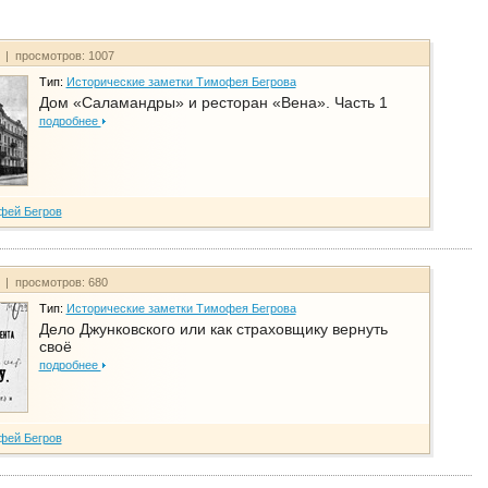
т | просмотров: 1007
Тип:
Исторические заметки Тимофея Бегрова
Дом «Саламандры» и ресторан «Вена». Часть 1
подробнее
фей Бегров
т | просмотров: 680
Тип:
Исторические заметки Тимофея Бегрова
Дело Джунковского или как страховщику вернуть
своё
подробнее
фей Бегров