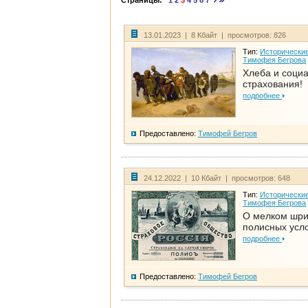
Страницы:
1
2
3
4
5
6
7
13.01.2023 | 8 Кбайт | просмотров: 826
Тип:
Исторические
Тимофея Бегрова
Хлеба и соци
страхования!
подробнее
Предоставлено:
Тимофей Бегров
24.12.2022 | 10 Кбайт | просмотров: 648
Тип:
Исторические
Тимофея Бегрова
О мелком шр
полисных усл
подробнее
Предоставлено:
Тимофей Бегров