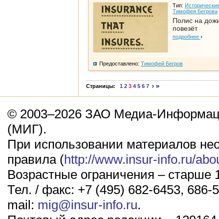
Тип:
Исторические
Тимофея Бегрова
Полис на дож
повезёт
подробнее
Предоставлено:
Тимофей Бегров
Страницы:
1
2
3
4
5
6
7
© 2003–2026 ЗАО Медиа-Информаци
(МИГ).
При использовании материалов не
правила (
http://www.insur-info.ru/abo
Возрастные ограничения – старше 1
Тел. / факс: +7 (495) 682-6453, 686-5
mail:
mig@insur-info.ru
.