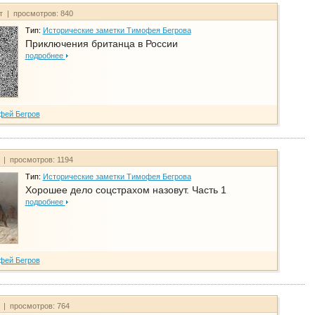
йт | просмотров: 840
Тип:
Исторические заметки Тимофея Бегрова
Приключения британца в России
подробнее
фей Бегров
т | просмотров: 1194
Тип:
Исторические заметки Тимофея Бегрова
Хорошее дело соцстрахом назовут. Часть 1
подробнее
фей Бегров
т | просмотров: 764