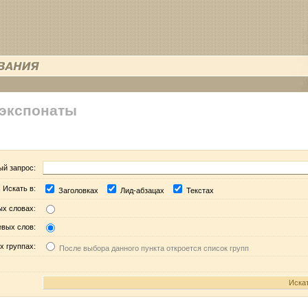
 экспонаты
ый запрос:
Искать в:
Заголовках
Лид-абзацах
Текстах
ых словах:
евых слов:
х группах:
После выбора данного пункта откроется список групп