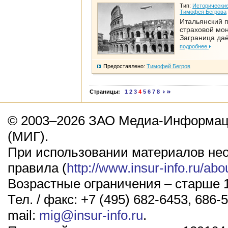
Тип:
Исторические
Тимофея Бегрова
Итальянский п
страховой мо
Заграница да
подробнее
Предоставлено:
Тимофей Бегров
Страницы:
1
2
3
4
5
6
7
8
© 2003–2026 ЗАО Медиа-Информаци
(МИГ).
При использовании материалов не
правила (
http://www.insur-info.ru/abo
Возрастные ограничения – старше 1
Тел. / факс: +7 (495) 682-6453, 686-5
mail:
mig@insur-info.ru
.