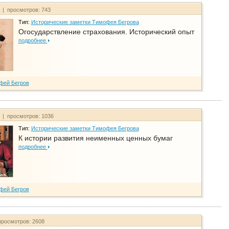
т | просмотров: 743
Тип:
Исторические заметки Тимофея Бегрова
Огосударствление страхования. Исторический опыт
подробнее
фей Бегров
т | просмотров: 1036
Тип:
Исторические заметки Тимофея Бегрова
К истории развития неименных ценных бумаг
подробнее
фей Бегров
просмотров: 2608