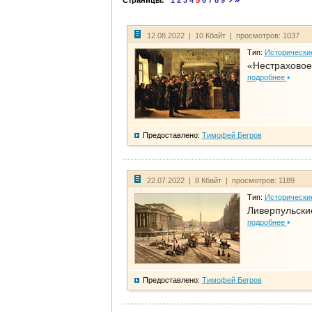
Страницы:
1
2
3
4
5
6
7
8
9
12.08.2022 | 10 Кбайт | просмотров: 1037
Тип:
Исторически
«Нестраховое
подробнее
Предоставлено:
Тимофей Бегров
22.07.2022 | 8 Кбайт | просмотров: 1189
Тип:
Исторически
Ливерпульски
подробнее
Предоставлено:
Тимофей Бегров