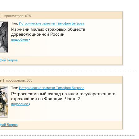
т | просмотров: 678
Тип:
Исторические заметки Тимофея Бегрова
Из жизни малых страховых обществ
дореволюционной России
подробнее
фей Бегров
йт | просмотров: 868
Тип:
Исторические заметки Тимофея Бегрова
Ретроспективный взгляд на идеи государственного
страхования во Франции. Часть 2
подробнее
фей Бегров