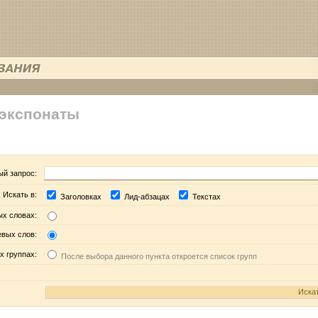
 экспонаты
ый запрос:
Искать в:
Заголовках
Лид-абзацах
Текстах
ых словах:
евых слов:
х группах:
После выбора данного пункта откроется список групп