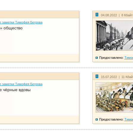
04.08.2022 | 8 Кбай
е заметки Тимофея Бегрова
» общество
Предоставлено:
Тимо
15.07.2022 | 11 Кба
е заметки Тимофея Бегрова
е чёрные вдовы
Предоставлено:
Тимо