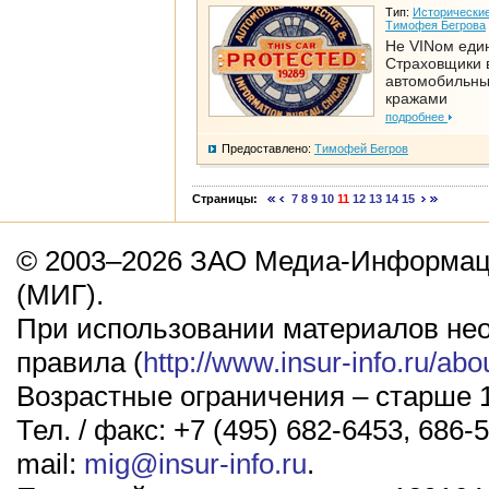
Тип:
Исторические
Тимофея Бегрова
Не VINом еди
Страховщики 
автомобильн
кражами
подробнее
Предоставлено:
Тимофей Бегров
Страницы:
7
8
9
10
11
12
13
14
15
© 2003–2026 ЗАО Медиа-Информаци
(МИГ).
При использовании материалов не
правила (
http://www.insur-info.ru/abo
Возрастные ограничения – старше 1
Тел. / факс: +7 (495) 682-6453, 686-5
mail:
mig@insur-info.ru
.