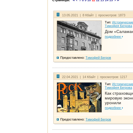
Страницы:
7
8
9
10
11
12
13
14
15
13.05.2021 | 8 Кбайт | просмотров: 1873
Тип:
Исторические
Тимофея Бегрова
Дом «Салама
подробнее
Предоставлено:
Тимофей Бегров
22.04.2021 | 14 Кбайт | просмотров: 1217
Тип:
Исторические
Тимофея Бегрова
Как страховщ
мировую экон
уронили
подробнее
Предоставлено:
Тимофей Бегров