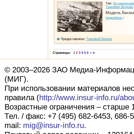
Тип:
Исторические
Тимофея Бегрова
Модель Бисм
подробнее
Предоставлено:
Тимофей Бегров
Страницы:
1
2
3
4
5
6
© 2003–2026 ЗАО Медиа-Информаци
(МИГ).
При использовании материалов не
правила (
http://www.insur-info.ru/abo
Возрастные ограничения – старше 1
Тел. / факс: +7 (495) 682-6453, 686-5
mail:
mig@insur-info.ru
.