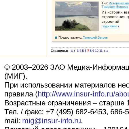
Тип:
Исторические
Тимофея Бегрова
Из истории вз
страхования 
строений
подробнее
Предоставлено:
Тимофей Бегров
Страницы:
3
4
5
6
7
8
9
10
11
© 2003–2026 ЗАО Медиа-Информаци
(МИГ).
При использовании материалов не
правила (
http://www.insur-info.ru/abo
Возрастные ограничения – старше 1
Тел. / факс: +7 (495) 682-6453, 686-5
mail:
mig@insur-info.ru
.