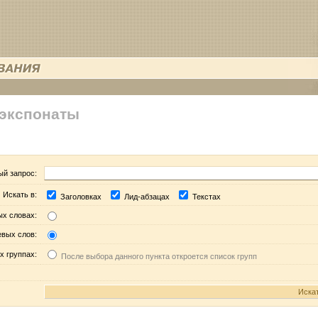
 экспонаты
ый запрос:
Искать в:
Заголовках
Лид-абзацах
Текстах
ых словах:
евых слов:
х группах:
После выбора данного пункта откроется список групп