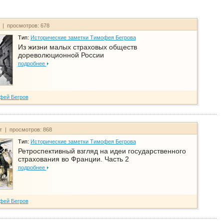
т | просмотров: 678
Тип:
Исторические заметки Тимофея Бегрова
Из жизни малых страховых обществ
дореволюционной России
подробнее
фей Бегров
йт | просмотров: 868
Тип:
Исторические заметки Тимофея Бегрова
Ретроспективный взгляд на идеи государственного
страхования во Франции. Часть 2
подробнее
фей Бегров