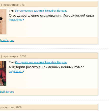
т | просмотров: 743
Тип:
Исторические заметки Тимофея Бегрова
Огосударствление страхования. Исторический опыт
подробнее
фей Бегров
т | просмотров: 1036
Тип:
Исторические заметки Тимофея Бегрова
К истории развития неименных ценных бумаг
подробнее
фей Бегров
просмотров: 2608