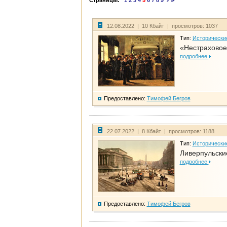
Страницы:
1
2
3
4
5
6
7
8
9
12.08.2022 | 10 Кбайт | просмотров: 1037
Тип:
Исторически
«Нестраховое
подробнее
Предоставлено:
Тимофей Бегров
22.07.2022 | 8 Кбайт | просмотров: 1188
Тип:
Исторически
Ливерпульски
подробнее
Предоставлено:
Тимофей Бегров