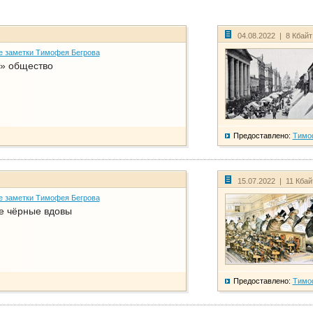
04.08.2022 | 8 Кбай
е заметки Тимофея Бегрова
» общество
Предоставлено:
Тимо
15.07.2022 | 11 Кба
е заметки Тимофея Бегрова
е чёрные вдовы
Предоставлено:
Тимо