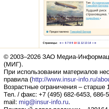
Тип:
Исторические
Тимофея Бегрова
Худший риск
страховщика. 
подробнее
Предоставлено:
Тимофей Бегров
Страницы:
6
7
8
9
10
11
12
13
14
© 2003–2026 ЗАО Медиа-Информаци
(МИГ).
При использовании материалов не
правила (
http://www.insur-info.ru/abo
Возрастные ограничения – старше 1
Тел. / факс: +7 (495) 682-6453, 686-5
mail:
mig@insur-info.ru
.