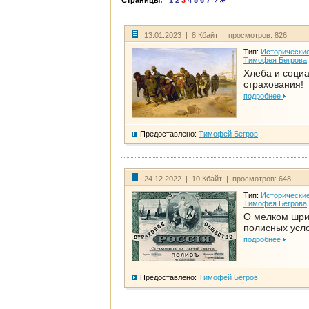
Страницы:
1
2
3
4
5
6
7
13.01.2023 | 8 Кбайт | просмотров: 826
Тип:
Исторические
Тимофея Бегрова
Хлеба и соци
страхования!
подробнее
Предоставлено:
Тимофей Бегров
24.12.2022 | 10 Кбайт | просмотров: 648
Тип:
Исторические
Тимофея Бегрова
О мелком шр
полисных усл
подробнее
Предоставлено:
Тимофей Бегров