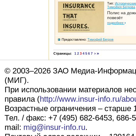
Тип:
Исторические
Тимофея Бегрова
Полис на дож
повезёт
подробнее
Предоставлено:
Тимофей Бегров
Страницы:
1
2
3
4
5
6
7
© 2003–2026 ЗАО Медиа-Информаци
(МИГ).
При использовании материалов не
правила (
http://www.insur-info.ru/abo
Возрастные ограничения – старше 1
Тел. / факс: +7 (495) 682-6453, 686-5
mail:
mig@insur-info.ru
.