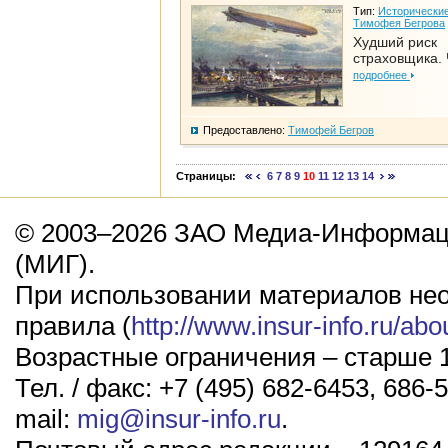
Тип:
Исторические
Тимофея Бегрова
Худший риск
страховщика. 
подробнее
Предоставлено:
Тимофей Бегров
Страницы:
6
7
8
9
10
11
12
13
14
© 2003–2026 ЗАО Медиа-Информаци
(МИГ).
При использовании материалов не
правила (
http://www.insur-info.ru/abo
Возрастные ограничения – старше 1
Тел. / факс: +7 (495) 682-6453, 686-5
mail:
mig@insur-info.ru
.