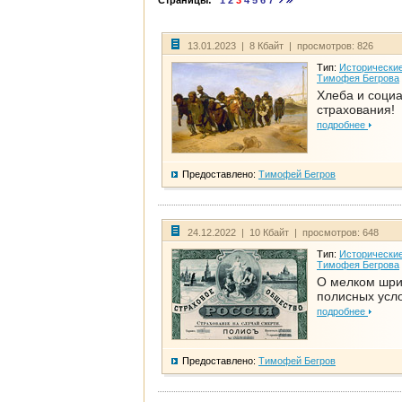
Страницы:
1
2
3
4
5
6
7
13.01.2023 | 8 Кбайт | просмотров: 826
Тип:
Исторические
Тимофея Бегрова
Хлеба и соци
страхования!
подробнее
Предоставлено:
Тимофей Бегров
24.12.2022 | 10 Кбайт | просмотров: 648
Тип:
Исторические
Тимофея Бегрова
О мелком шр
полисных усл
подробнее
Предоставлено:
Тимофей Бегров