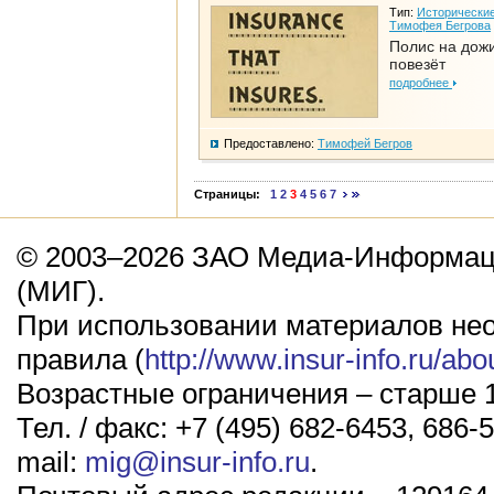
Тип:
Исторические
Тимофея Бегрова
Полис на дож
повезёт
подробнее
Предоставлено:
Тимофей Бегров
Страницы:
1
2
3
4
5
6
7
© 2003–2026 ЗАО Медиа-Информаци
(МИГ).
При использовании материалов не
правила (
http://www.insur-info.ru/abo
Возрастные ограничения – старше 1
Тел. / факс: +7 (495) 682-6453, 686-5
mail:
mig@insur-info.ru
.