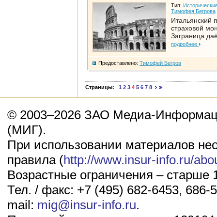
Тип:
Исторические
Тимофея Бегрова
Итальянский п
страховой мо
Заграница да
подробнее
Предоставлено:
Тимофей Бегров
Страницы:
1
2
3
4
5
6
7
8
© 2003–2026 ЗАО Медиа-Информаци
(МИГ).
При использовании материалов не
правила (
http://www.insur-info.ru/abo
Возрастные ограничения – старше 1
Тел. / факс: +7 (495) 682-6453, 686-5
mail:
mig@insur-info.ru
.