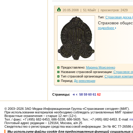
20.05.2008 | 51 Кбайт | просмотров: 2429
Тип:
Страховая доска 
Страховое общест
подробнее
Предоставлено:
Марина Моисеенко
Название страховой организации:
Страховое о
Тип страховой организации:
Страховая компан
Период:
До революции
Страницы:
58
59
60
61
62
© 2003–2026 ЗАО Медиа-Информационная Группа «Страхование сегодня» (МИГ).
При использовании материалов необходимо соблюдать установленные МИГ правил
Возрастные ограничения – старше 12 лет (12+).
Тел. / факс: +7 (495) 682-6453, 686-5338, 686-5605. Тел.: +7 (495) 682-6453. E-mail:
mi
Почтовый адрес редакции – 129164, Москва, а/я 25
Свидетельство о регистрации средства массовой информации: Эл № ФС 77-26586 от
Мы используем файлы cookie для предоставления функций социальных 