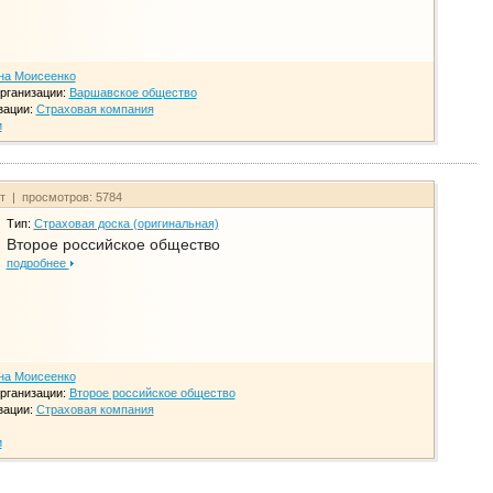
на Моисеенко
рганизации:
Варшавское общество
зации:
Страховая компания
и
йт | просмотров: 5784
Тип:
Страховая доска (оригинальная)
Второе российское общество
подробнее
на Моисеенко
рганизации:
Второе российское общество
зации:
Страховая компания
и