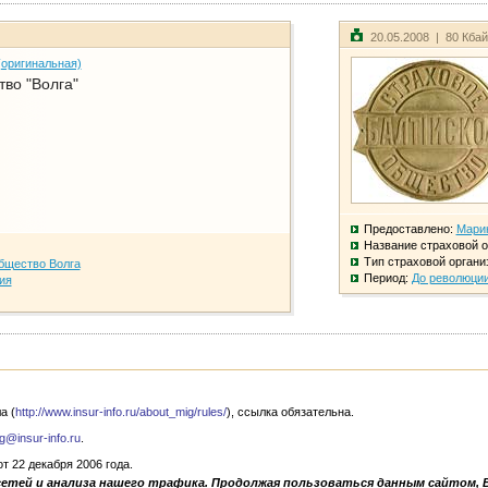
20.05.2008 | 80 Кба
(оригинальная)
во "Волга"
Предоставлено:
Мари
Название страховой о
Тип страховой органи
бщество Волга
Период:
До революци
ия
а (
http://www.insur-info.ru/about_mig/rules/
), ссылка обязательна.
g@insur-info.ru
.
 22 декабря 2006 года.
сетей и анализа нашего трафика. Продолжая пользоваться данным сайтом, 