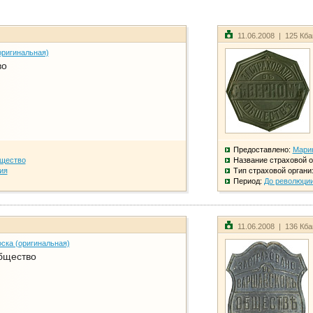
11.06.2008 | 125 Кб
оригинальная)
во
Предоставлено:
Мари
бщество
Название страховой о
ия
Тип страховой органи
Период:
До революци
11.06.2008 | 136 Кб
ска (оригинальная)
бщество