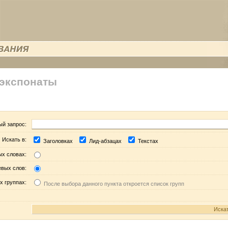
 экспонаты
ый запрос:
Искать в:
Заголовках
Лид-абзацах
Текстах
ых словах:
евых слов:
х группах:
После выбора данного пункта откроется список групп