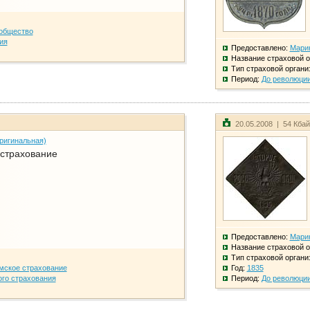
общество
ия
Предоставлено:
Мари
Название страховой о
Тип страховой органи
Период:
До революци
20.05.2008 | 54 Кба
ригинальная)
 страхование
Предоставлено:
Мари
Название страховой о
Тип страховой органи
мское страхование
Год:
1835
го страхования
Период:
До революци