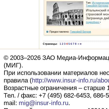
Тип:
Исторические
Тимофея Бегрова
Итальянский п
страховой мо
Заграница да
подробнее
Предоставлено:
Тимофей Бегров
Страницы:
1
2
3
4
5
6
7
8
© 2003–2026 ЗАО Медиа-Информаци
(МИГ).
При использовании материалов не
правила (
http://www.insur-info.ru/abo
Возрастные ограничения – старше 1
Тел. / факс: +7 (495) 682-6453, 686-5
mail:
mig@insur-info.ru
.