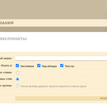
 экспонаты
ый запрос:
Искать в:
Заголовках
Лид-абзацах
Текстах
ых словах:
евых слов:
х группах:
После выбора данного пункта откроется список групп