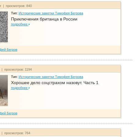
йт | просмотров: 840
Тип:
Исторические заметки Тимофея Бегрова
Приключения британца в России
подробнее
фей Бегров
т | просмотров: 1194
Тип:
Исторические заметки Тимофея Бегрова
Хорошее дело соцстрахом назовут. Часть 1
подробнее
фей Бегров
т | просмотров: 764