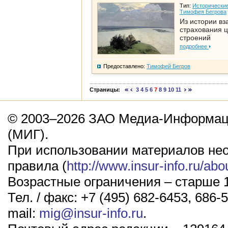
Тип:
Исторические
Тимофея Бегрова
Из истории вз
страхования 
строений
подробнее
Предоставлено:
Тимофей Бегров
Страницы:
3
4
5
6
7
8
9
10
11
© 2003–2026 ЗАО Медиа-Информаци
(МИГ).
При использовании материалов не
правила (
http://www.insur-info.ru/abo
Возрастные ограничения – старше 1
Тел. / факс: +7 (495) 682-6453, 686-5
mail:
mig@insur-info.ru
.