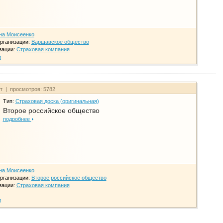
на Моисеенко
рганизации:
Варшавское общество
зации:
Страховая компания
и
йт | просмотров: 5782
Тип:
Страховая доска (оригинальная)
Второе российское общество
подробнее
на Моисеенко
рганизации:
Второе российское общество
зации:
Страховая компания
и