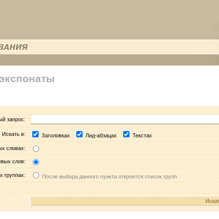
 экспонаты
ый запрос:
Искать в:
Заголовках
Лид-абзацах
Текстах
ых словах:
евых слов:
х группах:
После выбора данного пункта откроется список групп