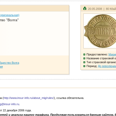
20.05.2008 | 80 Кба
(оригинальная)
во "Волга"
Предоставлено:
Мари
Название страховой о
Тип страховой органи
бщество Волга
Период:
До революци
ия
а (
http://www.insur-info.ru/about_mig/rules/
), ссылка обязательна.
g@insur-info.ru
.
 22 декабря 2006 года.
сетей и анализа нашего трафика. Продолжая пользоваться данным сайтом, 