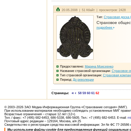
20.05.2008 | 51 Кбайт | просмотров: 2428
Тип:
Страховая доска 
Страховое общест
подробнее
Предоставлено:
Марина Моисеенко
Название страховой организации:
Страховое о
Тип страховой организации:
Страховая компан
Период:
До революции
Страницы:
58
59
60
61
62
© 2003–2026 ЗАО Медиа-Информационная Группа «Страхование сегодня» (МИГ).
При использовании материалов необходимо соблюдать установленные МИГ правил
Возрастные ограничения – старше 12 лет (12+).
Тел. / факс: +7 (495) 682-6453, 686-5338, 686-5605. Тел.: +7 (495) 682-6453. E-mail:
mi
Почтовый адрес редакции – 129164, Москва, а/я 25
Свидетельство о регистрации средства массовой информации: Эл № ФС 77-26586 от
Мы используем файлы cookie для предоставления функций социальных 