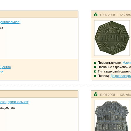
11.06.2008 | 125 Кб
оригинальная)
во
Предоставлено:
Мари
бщество
Название страховой о
ия
Тип страховой органи
Период:
До революци
11.06.2008 | 136 Кб
ска (оригинальная)
бщество