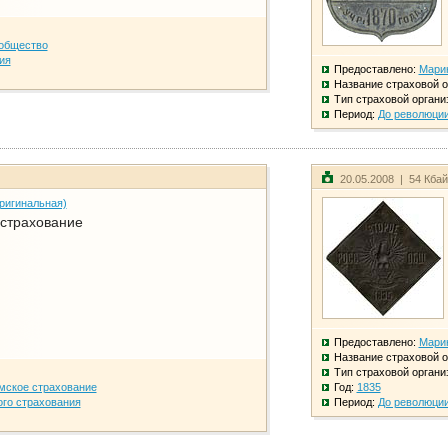
общество
ия
Предоставлено:
Мари
Название страховой о
Тип страховой органи
Период:
До революци
20.05.2008 | 54 Кба
ригинальная)
 страхование
Предоставлено:
Мари
Название страховой о
Тип страховой органи
мское страхование
Год:
1835
го страхования
Период:
До революци