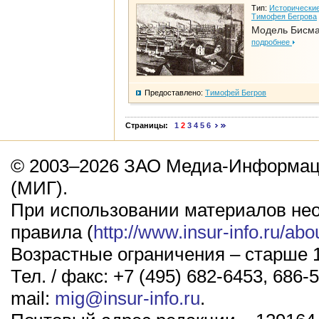
Тип:
Исторические
Тимофея Бегрова
Модель Бисм
подробнее
Предоставлено:
Тимофей Бегров
Страницы:
1
2
3
4
5
6
© 2003–2026 ЗАО Медиа-Информаци
(МИГ).
При использовании материалов не
правила (
http://www.insur-info.ru/abo
Возрастные ограничения – старше 1
Тел. / факс: +7 (495) 682-6453, 686-5
mail:
mig@insur-info.ru
.