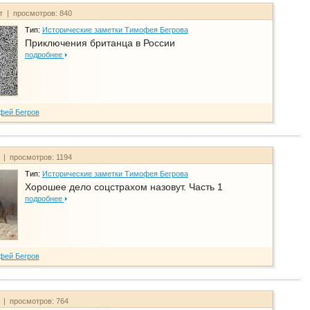
йт | просмотров: 840
Тип:
Исторические заметки Тимофея Бегрова
Приключения британца в России
подробнее
фей Бегров
т | просмотров: 1194
Тип:
Исторические заметки Тимофея Бегрова
Хорошее дело соцстрахом назовут. Часть 1
подробнее
фей Бегров
т | просмотров: 764