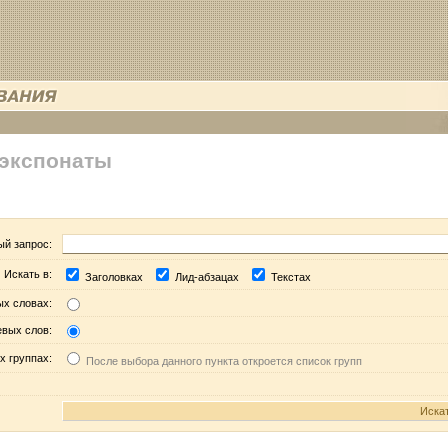
 экспонаты
ый запрос:
Искать в:
Заголовках
Лид-абзацах
Текстах
ых словах:
евых слов:
х группах:
После выбора данного пункта откроется список групп