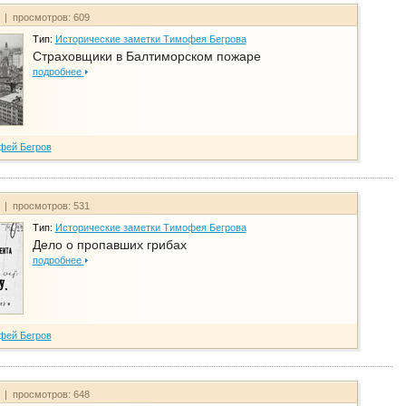
т | просмотров: 609
Тип:
Исторические заметки Тимофея Бегрова
Страховщики в Балтиморском пожаре
подробнее
фей Бегров
т | просмотров: 531
Тип:
Исторические заметки Тимофея Бегрова
Дело о пропавших грибах
подробнее
фей Бегров
т | просмотров: 648