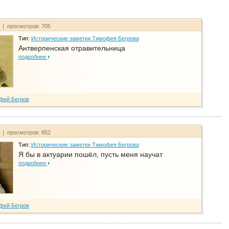
т | просмотров: 705
Тип:
Исторические заметки Тимофея Бегрова
Антверпенская отравительница
подробнее
фей Бегров
т | просмотров: 852
Тип:
Исторические заметки Тимофея Бегрова
Я бы в актуарии пошёл, пусть меня научат
подробнее
фей Бегров