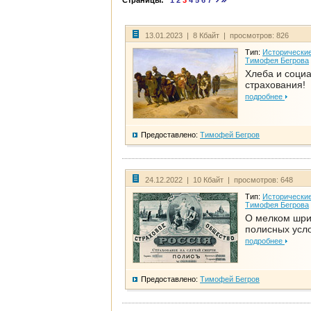
Страницы:
1
2
3
4
5
6
7
13.01.2023 | 8 Кбайт | просмотров: 826
Тип:
Исторические
Тимофея Бегрова
Хлеба и соци
страхования!
подробнее
Предоставлено:
Тимофей Бегров
24.12.2022 | 10 Кбайт | просмотров: 648
Тип:
Исторические
Тимофея Бегрова
О мелком шр
полисных усл
подробнее
Предоставлено:
Тимофей Бегров