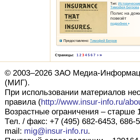
Тип:
Исторические
Тимофея Бегрова
Полис на дож
повезёт
подробнее
Предоставлено:
Тимофей Бегров
Страницы:
1
2
3
4
5
6
7
© 2003–2026 ЗАО Медиа-Информаци
(МИГ).
При использовании материалов не
правила (
http://www.insur-info.ru/abo
Возрастные ограничения – старше 1
Тел. / факс: +7 (495) 682-6453, 686-5
mail:
mig@insur-info.ru
.