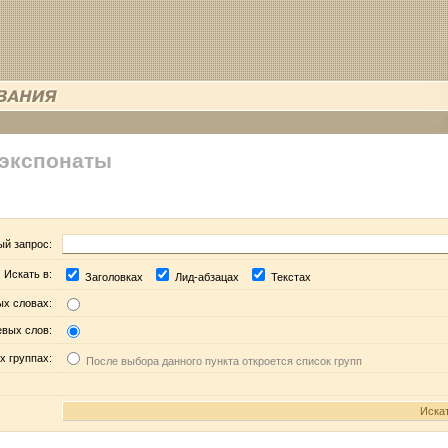
 экспонаты
ый запрос:
Искать в:
Заголовках
Лид-абзацах
Текстах
ых словах:
евых слов:
х группах:
После выбора данного пункта откроется список групп