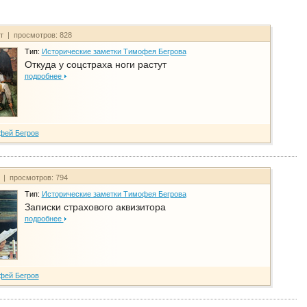
йт | просмотров: 828
Тип:
Исторические заметки Тимофея Бегрова
Откуда у соцстраха ноги растут
подробнее
фей Бегров
т | просмотров: 794
Тип:
Исторические заметки Тимофея Бегрова
Записки страхового аквизитора
подробнее
фей Бегров