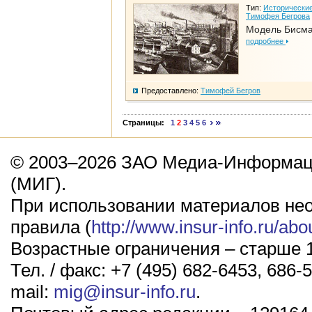
Тип:
Исторические
Тимофея Бегрова
Модель Бисм
подробнее
Предоставлено:
Тимофей Бегров
Страницы:
1
2
3
4
5
6
© 2003–2026 ЗАО Медиа-Информаци
(МИГ).
При использовании материалов не
правила (
http://www.insur-info.ru/abo
Возрастные ограничения – старше 1
Тел. / факс: +7 (495) 682-6453, 686-5
mail:
mig@insur-info.ru
.