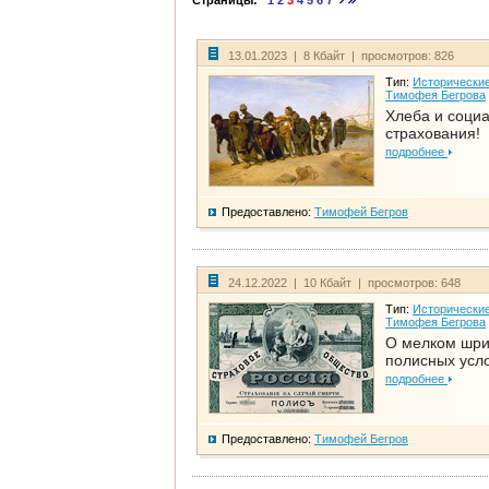
Страницы:
1
2
3
4
5
6
7
13.01.2023 | 8 Кбайт | просмотров: 826
Тип:
Исторические
Тимофея Бегрова
Хлеба и соци
страхования!
подробнее
Предоставлено:
Тимофей Бегров
24.12.2022 | 10 Кбайт | просмотров: 648
Тип:
Исторические
Тимофея Бегрова
О мелком шр
полисных усл
подробнее
Предоставлено:
Тимофей Бегров