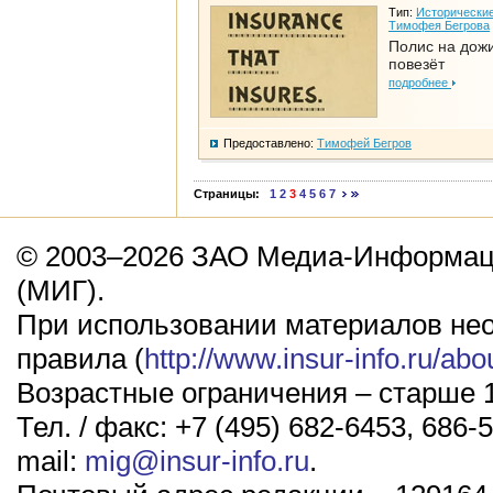
Тип:
Исторические
Тимофея Бегрова
Полис на дож
повезёт
подробнее
Предоставлено:
Тимофей Бегров
Страницы:
1
2
3
4
5
6
7
© 2003–2026 ЗАО Медиа-Информаци
(МИГ).
При использовании материалов не
правила (
http://www.insur-info.ru/abo
Возрастные ограничения – старше 1
Тел. / факс: +7 (495) 682-6453, 686-5
mail:
mig@insur-info.ru
.