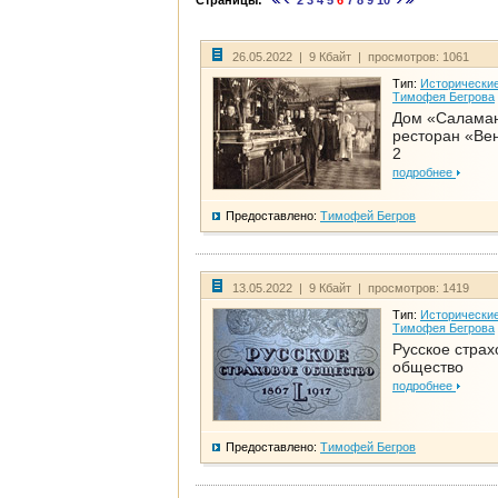
Страницы:
2
3
4
5
6
7
8
9
10
26.05.2022 | 9 Кбайт | просмотров: 1061
Тип:
Исторические
Тимофея Бегрова
Дом «Салама
ресторан «Вен
2
подробнее
Предоставлено:
Тимофей Бегров
13.05.2022 | 9 Кбайт | просмотров: 1419
Тип:
Исторические
Тимофея Бегрова
Русское страх
общество
подробнее
Предоставлено:
Тимофей Бегров