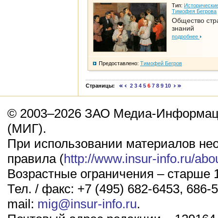
Тип:
Исторические
Тимофея Бегрова
Общество стр
знаний
подробнее
Предоставлено:
Тимофей Бегров
Страницы:
2
3
4
5
6
7
8
9
10
© 2003–2026 ЗАО Медиа-Информаци
(МИГ).
При использовании материалов не
правила (
http://www.insur-info.ru/abo
Возрастные ограничения – старше 1
Тел. / факс: +7 (495) 682-6453, 686-5
mail:
mig@insur-info.ru
.