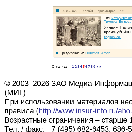
09.06.2022 | 9 Кбайт | просмотров: 1793
Тип:
Исторические
Тимофея Бегрова
Уильям Палме
врача-убийцы.
подробнее
Предоставлено:
Тимофей Бегров
Страницы:
1
2
3
4
5
6
7
8
9
© 2003–2026 ЗАО Медиа-Информаци
(МИГ).
При использовании материалов не
правила (
http://www.insur-info.ru/abo
Возрастные ограничения – старше 1
Тел. / факс: +7 (495) 682-6453, 686-5