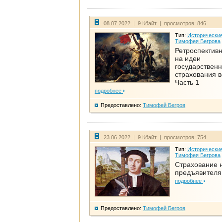
08.07.2022 | 9 Кбайт | просмотров: 846
Тип:
Исторические
Тимофея Бегрова
Ретроспективн
на идеи
государственн
страхования 
Часть 1
подробнее
Предоставлено:
Тимофей Бегров
23.06.2022 | 9 Кбайт | просмотров: 754
Тип:
Исторические
Тимофея Бегрова
Страхование 
предъявителя
подробнее
Предоставлено:
Тимофей Бегров