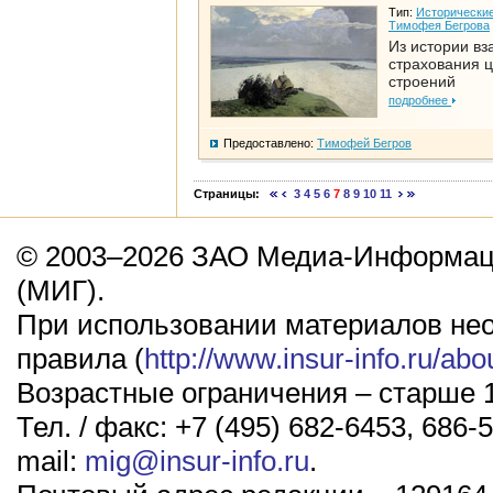
Тип:
Исторические
Тимофея Бегрова
Из истории вз
страхования 
строений
подробнее
Предоставлено:
Тимофей Бегров
Страницы:
3
4
5
6
7
8
9
10
11
© 2003–2026 ЗАО Медиа-Информаци
(МИГ).
При использовании материалов не
правила (
http://www.insur-info.ru/abo
Возрастные ограничения – старше 1
Тел. / факс: +7 (495) 682-6453, 686-5
mail:
mig@insur-info.ru
.