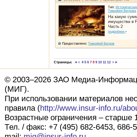
Тип:
Исторические
Тимофея Бегрова
На какую сум
имущества в Р
Часть 2
подробнее
Предоставлено:
Тимофей Бегров
Страницы:
4
5
6
7
8
9
10
11
12
© 2003–2026 ЗАО Медиа-Информаци
(МИГ).
При использовании материалов не
правила (
http://www.insur-info.ru/abo
Возрастные ограничения – старше 1
Тел. / факс: +7 (495) 682-6453, 686-5
mail:
mig@insur-info.ru
.