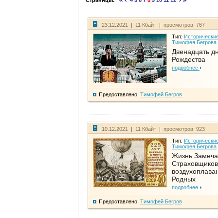
Страницы:
4
5
6
7
8
9
10
11
12
23.12.2021 | 11 Кбайт | просмотров: 767
Тип:
Исторические
Тимофея Бегрова
Двенадцать д
Рождества
подробнее
Предоставлено:
Тимофей Бегров
10.12.2021 | 11 Кбайт | просмотров: 923
Тип:
Исторические
Тимофея Бегрова
Жизнь Замеча
Страховщиков
воздухоплаван
Родных
подробнее
Предоставлено:
Тимофей Бегров