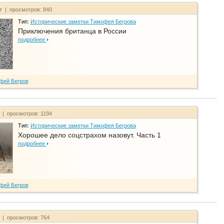
йт | просмотров: 840
Тип:
Исторические заметки Тимофея Бегрова
Приключения британца в России
подробнее
фей Бегров
т | просмотров: 1194
Тип:
Исторические заметки Тимофея Бегрова
Хорошее дело соцстрахом назовут. Часть 1
подробнее
фей Бегров
т | просмотров: 764