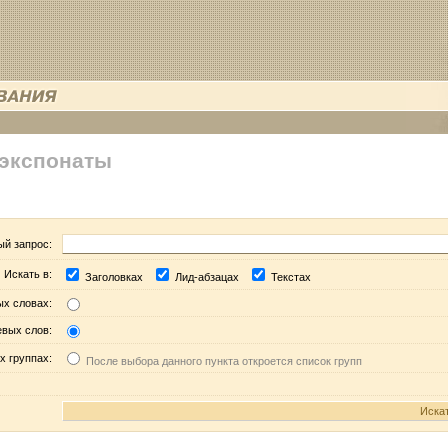
 экспонаты
ый запрос:
Искать в:
Заголовках
Лид-абзацах
Текстах
ых словах:
евых слов:
х группах:
После выбора данного пункта откроется список групп