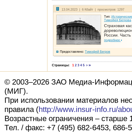
13.04.2023 | 6 Кбайт | просмотров: 1297
Тип:
Исторические
Тимофея Бегрова
Страховая кас
дореволюцио
России. Часть
подробнее
Предоставлено:
Тимофей Бегров
Страницы:
1
2
3
4
5
© 2003–2026 ЗАО Медиа-Информаци
(МИГ).
При использовании материалов не
правила (
http://www.insur-info.ru/abo
Возрастные ограничения – старше 1
Тел. / факс: +7 (495) 682-6453, 686-5