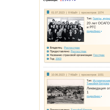
Страницы:
1
2
3
4
5
01.07.2023 | 8 Кбайт | просмотров: 1074
Тип:
Газеты, журн
20 лет ОСАГО.
и РГС
подробнее
Владелец :
Росгосстрах
Предоставлено:
Росгосстрах
Название страховой организации:
Госстрах
Год:
2003
10.06.2023 | 7 Кбайт | просмотров: 1031
Тип:
Исторические
Тимофея Бегрова
Ликвидация ог
1
подробнее
Предоставлено:
Тимофей Бегров