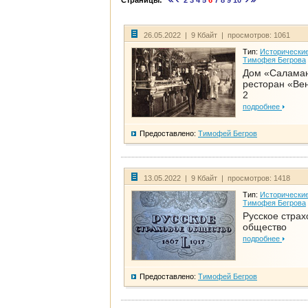
Страницы:
2
3
4
5
6
7
8
9
10
26.05.2022 | 9 Кбайт | просмотров: 1061
Тип:
Исторические
Тимофея Бегрова
Дом «Салама
ресторан «Вен
2
подробнее
Предоставлено:
Тимофей Бегров
13.05.2022 | 9 Кбайт | просмотров: 1418
Тип:
Исторические
Тимофея Бегрова
Русское страх
общество
подробнее
Предоставлено:
Тимофей Бегров