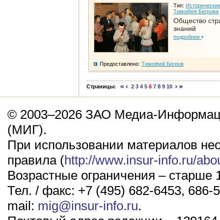
Тип:
Исторические
Тимофея Бегрова
Общество стр
знаний
подробнее
Предоставлено:
Тимофей Бегров
Страницы:
2
3
4
5
6
7
8
9
10
© 2003–2026 ЗАО Медиа-Информаци
(МИГ).
При использовании материалов не
правила (
http://www.insur-info.ru/abo
Возрастные ограничения – старше 1
Тел. / факс: +7 (495) 682-6453, 686-5
mail:
mig@insur-info.ru
.