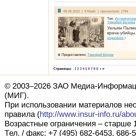
09.06.2022 | 9 Кбайт | просмотров: 1794
Тип:
Исторические
Тимофея Бегрова
Уильям Палме
врача-убийцы.
подробнее
Предоставлено:
Тимофей Бегров
Страницы:
1
2
3
4
5
6
7
8
9
© 2003–2026 ЗАО Медиа-Информаци
(МИГ).
При использовании материалов не
правила (
http://www.insur-info.ru/abo
Возрастные ограничения – старше 1
Тел. / факс: +7 (495) 682-6453, 686-5