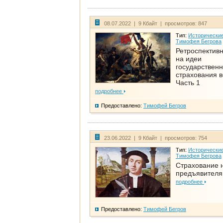
08.07.2022 | 9 Кбайт | просмотров: 847
Тип:
Исторические
Тимофея Бегрова
Ретроспективн
на идеи
государственн
страхования 
Часть 1
подробнее
Предоставлено:
Тимофей Бегров
23.06.2022 | 9 Кбайт | просмотров: 754
Тип:
Исторические
Тимофея Бегрова
Страхование 
предъявителя
подробнее
Предоставлено:
Тимофей Бегров