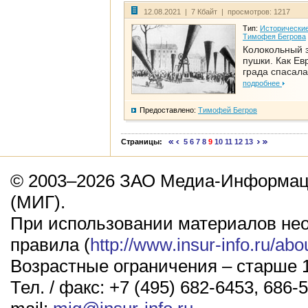
12.08.2021 | 7 Кбайт | просмотров: 1217
Тип:
Исторические
Тимофея Бегрова
Колокольный 
пушки. Как Ев
града спасала
подробнее
Предоставлено:
Тимофей Бегров
Страницы:
5
6
7
8
9
10
11
12
13
© 2003–2026 ЗАО Медиа-Информаци
(МИГ).
При использовании материалов не
правила (
http://www.insur-info.ru/abo
Возрастные ограничения – старше 1
Тел. / факс: +7 (495) 682-6453, 686-5