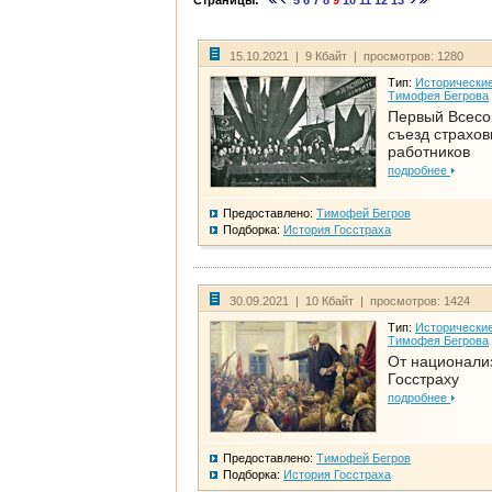
Страницы:
5
6
7
8
9
10
11
12
13
15.10.2021 | 9 Кбайт | просмотров: 1280
Тип:
Исторические
Тимофея Бегрова
Первый Всес
съезд страхо
работников
подробнее
Предоставлено:
Тимофей Бегров
Подборка:
История Госстраха
30.09.2021 | 10 Кбайт | просмотров: 1424
Тип:
Исторические
Тимофея Бегрова
От национали
Госстраху
подробнее
Предоставлено:
Тимофей Бегров
Подборка:
История Госстраха