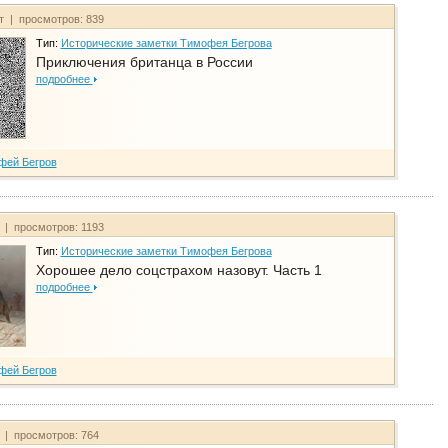
йт | просмотров: 839
Тип:
Исторические заметки Тимофея Бегрова
Приключения британца в России
подробнее
фей Бегров
т | просмотров: 1193
Тип:
Исторические заметки Тимофея Бегрова
Хорошее дело соцстрахом назовут. Часть 1
подробнее
фей Бегров
т | просмотров: 764