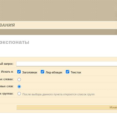
 экспонаты
ый запрос:
Искать в:
Заголовках
Лид-абзацах
Текстах
ых словах:
евых слов:
х группах:
После выбора данного пункта откроется список групп