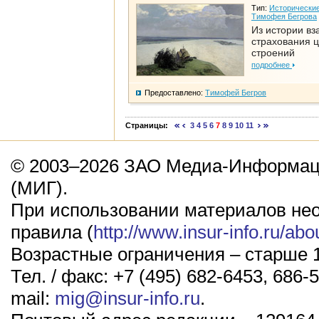
Тип:
Исторические
Тимофея Бегрова
Из истории вз
страхования 
строений
подробнее
Предоставлено:
Тимофей Бегров
Страницы:
3
4
5
6
7
8
9
10
11
© 2003–2026 ЗАО Медиа-Информаци
(МИГ).
При использовании материалов не
правила (
http://www.insur-info.ru/abo
Возрастные ограничения – старше 1
Тел. / факс: +7 (495) 682-6453, 686-5
mail:
mig@insur-info.ru
.