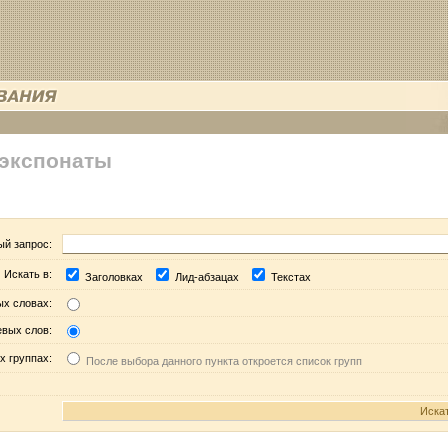
 экспонаты
ый запрос:
Искать в:
Заголовках
Лид-абзацах
Текстах
ых словах:
евых слов:
х группах:
После выбора данного пункта откроется список групп