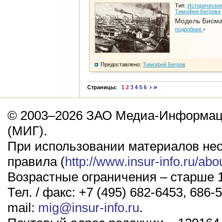
Тип:
Исторические
Тимофея Бегрова
Модель Бисм
подробнее
Предоставлено:
Тимофей Бегров
Страницы:
1
2
3
4
5
6
© 2003–2026 ЗАО Медиа-Информаци
(МИГ).
При использовании материалов не
правила (
http://www.insur-info.ru/abo
Возрастные ограничения – старше 1
Тел. / факс: +7 (495) 682-6453, 686-5
mail:
mig@insur-info.ru
.