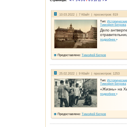
Страницы:
3
4
5
6
7
8
9
10
11
10.03.2022 | 7 Кбайт | просмотров: 819
Тип:
Исторические
Тимофея Бегрова
Дело антверп
отравительни
подробнее
Предоставлено:
Тимофей Бегров
25.02.2022 | 9 Кбайт | просмотров: 1253
Тип:
Исторические
Тимофея Бегрова
«Жизнь» на Х
подробнее
Предоставлено:
Тимофей Бегров