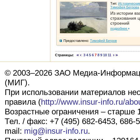
Тип:
Исторические
Тимофея Бегрова
Из истории вз
страхования 
строений
подробнее
Предоставлено:
Тимофей Бегров
Страницы:
3
4
5
6
7
8
9
10
11
© 2003–2026 ЗАО Медиа-Информаци
(МИГ).
При использовании материалов не
правила (
http://www.insur-info.ru/abo
Возрастные ограничения – старше 1
Тел. / факс: +7 (495) 682-6453, 686-5
mail:
mig@insur-info.ru
.