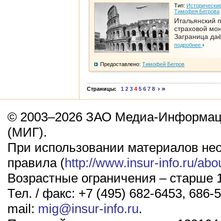
Тип:
Исторические
Тимофея Бегрова
Итальянский п
страховой мо
Заграница да
подробнее
Предоставлено:
Тимофей Бегров
Страницы:
1
2
3
4
5
6
7
8
© 2003–2026 ЗАО Медиа-Информаци
(МИГ).
При использовании материалов не
правила (
http://www.insur-info.ru/abo
Возрастные ограничения – старше 1
Тел. / факс: +7 (495) 682-6453, 686-5
mail:
mig@insur-info.ru
.