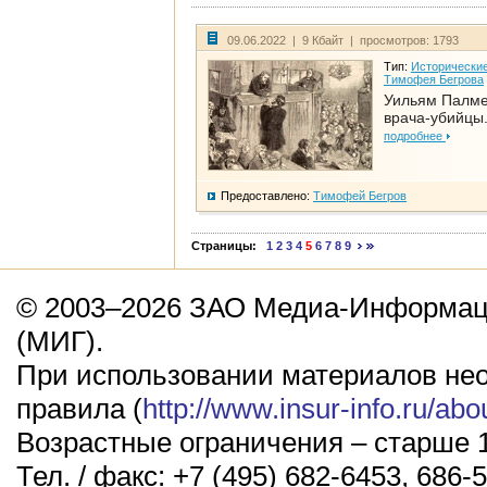
09.06.2022 | 9 Кбайт | просмотров: 1793
Тип:
Исторические
Тимофея Бегрова
Уильям Палме
врача-убийцы.
подробнее
Предоставлено:
Тимофей Бегров
Страницы:
1
2
3
4
5
6
7
8
9
© 2003–2026 ЗАО Медиа-Информаци
(МИГ).
При использовании материалов не
правила (
http://www.insur-info.ru/abo
Возрастные ограничения – старше 1
Тел. / факс: +7 (495) 682-6453, 686-5