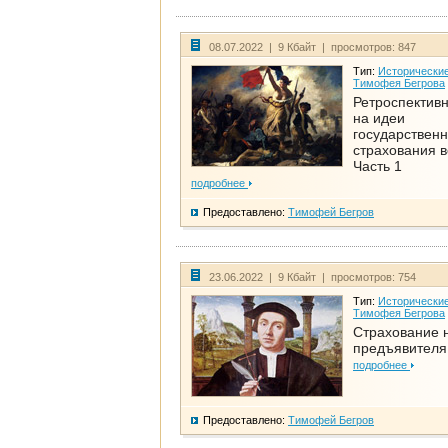
08.07.2022 | 9 Кбайт | просмотров: 847
Тип:
Исторические
Тимофея Бегрова
Ретроспективн
на идеи
государственн
страхования 
Часть 1
подробнее
Предоставлено:
Тимофей Бегров
23.06.2022 | 9 Кбайт | просмотров: 754
Тип:
Исторические
Тимофея Бегрова
Страхование 
предъявителя
подробнее
Предоставлено:
Тимофей Бегров